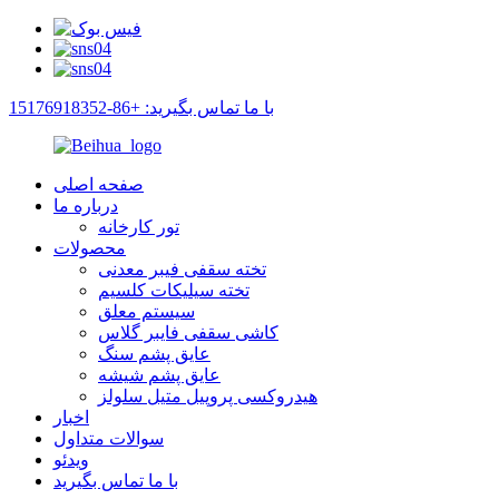
با ما تماس بگیرید: +86-15176918352
صفحه اصلی
درباره ما
تور کارخانه
محصولات
تخته سقفی فیبر معدنی
تخته سیلیکات کلسیم
سیستم معلق
کاشی سقفی فایبر گلاس
عایق پشم سنگ
عایق پشم شیشه
هیدروکسی پروپیل متیل سلولز
اخبار
سوالات متداول
ویدئو
با ما تماس بگیرید