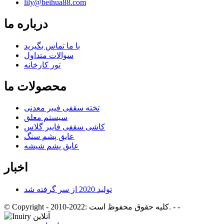
lily@beihua88.com
درباره ما
با ما تماس بگیرید
سوالات متداول
تور کارخانه
محصولات ما
تخته سقفی فیبر معدنی
سیستم معلق
کاشی سقفی فایبر گلاس
عایق پشم سنگ
عایق پشم شیشه
اخبار
تولید 2020 از سر گرفته شد
- -
© Copyright - 2010-2022: کلیه حقوق محفوظ است.