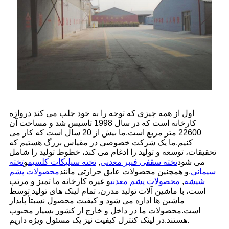
اول از همه چیزی که توجه را به خود جلب می کند دروازه
کارخانه است که در سال 1998 تاسیس شد و مساحت آن
22600 متر مربع است.ما بیش از 20 سال است که کار می
کنیم.ما یک شرکت خصوصی در مقیاس بزرگ هستیم که
تحقیقات، توسعه و تولید را ادغام می کند، خطوط تولید را شامل
می شود
تخته سقفی فیبر معدنی
,
تخته سیلیکات کلسیم
و
تخته
سیمانی
.و همچنین محصولات عایق حرارتی مانند
محصولات پشم
شیشه
,
محصولات پشم معدنی
و غیره کارخانه ما تمیز و مرتب
است، با ماشین آلات تولید مدرن، تمام لینک های تولید توسط
ماشین ها اداره می شود و کیفیت محصول نسبتاً پایدار
است.محصولات ما در داخل و خارج از کشور بسیار محبوب
هستند.در لینک کنترل کیفیت نیز یک مسئول ویژه داریم.