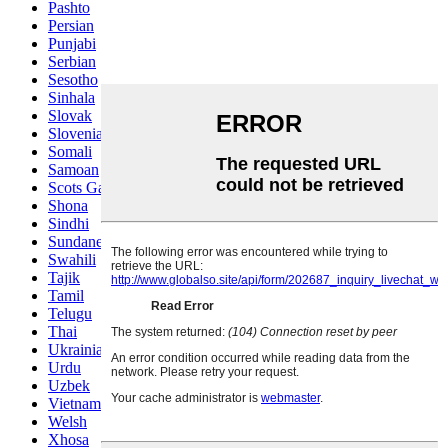
Pashto
Persian
Punjabi
Serbian
Sesotho
Sinhala
Slovak
Slovenian
Somali
Samoan
Scots Gaelic
Shona
Sindhi
Sundanese
Swahili
Tajik
Tamil
Telugu
Thai
Ukrainian
Urdu
Uzbek
Vietnamese
Welsh
Xhosa