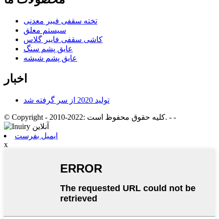
تخته سقفی فیبر معدنی
سیستم معلق
کاشی سقفی فایبر گلاس
عایق پشم سنگ
عایق پشم شیشه
اخبار
تولید 2020 از سر گرفته شد
- -
© Copyright - 2010-2022: کلیه حقوق محفوظ است.
ایمیل بفرست
x