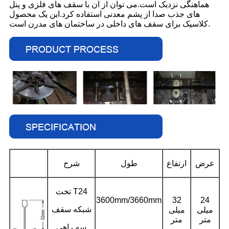
هماهنگی نزدیک است.می توان از آن با سقف های فلزی و پنل
های جذب صدا از پشم معدنی استفاده کرد.این یک محصول
کلاسیک برای سقف های داخلی در ساختمان های مدرن است.
عرض
ارتفاع
طول
شرح
تخت T24
3600mm/3660mm
32
24
شبکه سقف
میلی
میلی
متر
متر
سه راهی