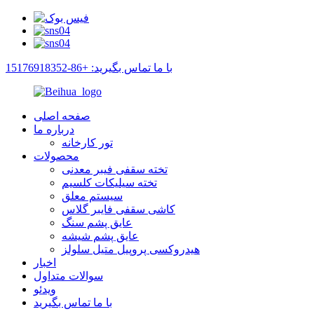
با ما تماس بگیرید: +86-15176918352
صفحه اصلی
درباره ما
تور کارخانه
محصولات
تخته سقفی فیبر معدنی
تخته سیلیکات کلسیم
سیستم معلق
کاشی سقفی فایبر گلاس
عایق پشم سنگ
عایق پشم شیشه
هیدروکسی پروپیل متیل سلولز
اخبار
سوالات متداول
ویدئو
با ما تماس بگیرید